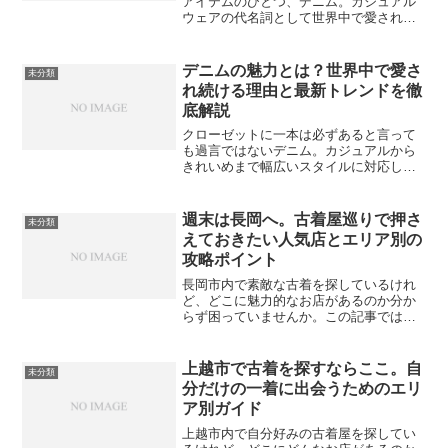
アイテムのひとつ、デニム。カジュアル
ウェアの代名詞として世界中で愛されて
いますが、その歴史をたどると、フラン
スの港町から始まり、アメリカの金鉱、
ハリウッド映画、カウンターカルチャ
デニムの魅力とは？世界中で愛さ
未分類
ー、そして日本の職人技へと...
れ続ける理由と最新トレンドを徹
底解説
クローゼットに一本は必ずあると言って
も過言ではないデニム。カジュアルから
きれいめまで幅広いスタイルに対応し、
年齢や性別を問わず愛されるファッショ
ンアイテムです。しかし、「なぜこれほ
どまでにデニムは特別な存在なのか？」
週末は長岡へ。古着屋巡りで押さ
未分類
と改めて問われると、意外...
えておきたい人気店とエリア別の
攻略ポイント
長岡市内で素敵な古着を探しているけれ
ど、どこに魅力的なお店があるのか分か
らず困っていませんか。この記事では、
長岡市内の主要な古着屋が集まるエリア
の特徴や、効率的な巡り方、さらに納得
の一着を見つけるためのポイントを詳し
上越市で古着を探すならここ。自
未分類
く解説します。最後まで読...
分だけの一着に出会うためのエリ
ア別ガイド
上越市内で自分好みの古着屋を探してい