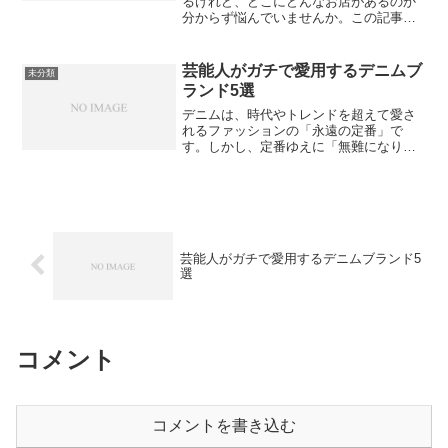
るけれど、どこにどんなお店があるのか
分からず悩んでいませんか。この記事で
は、上越エリアにある古着屋の分布やそ
れぞれの特徴、さらに効率よくお店を回
るためのポイントを詳しく解説します。
芸能人がガチで愛用するデニムブ
未分類
最後まで読むことで、あな...
ランド5選
デニムは、時代やトレンドを超えて愛さ
れるファッションの「永遠の定番」で
す。しかし、定番ゆえに「無難になりす
ぎる」「野暮ったく見える」と悩む方も
多いのではないでしょうか。そんな時に
最も参考になるのが、おしゃれに敏感な
芸能人の着こなしです。テレ...
芸能人がガチで愛用するデニムブランド5
選
コメント
コメントを書き込む